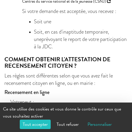
Centres du service national et de la jeunesse (CSNJ)
Si votre demande est acceptée, vous recevez :
Soit une
Soit, en cas d'inaptitude temporaire,
uneprévoyant le report de votre participation
à la JDC.
COMMENT OBTENIR L'ATTESTATION DE
RECENSEMENT CITOYEN ?
Les règles sont différentes selon que vous avez fait le
recensement citoyen en ligne, ou en mairie :
Recensement en ligne
Votrepeut :
Ce site utilise des cookies et vous donne le contrôle sur ceux que
Soit se trouver dans le porte-document de votre
vous souhaitez activer
compte personnel en ligne
Tout accepter
Tout refuser
Personnaliser
Soit vous être envoyée par la mairie, par courrier et