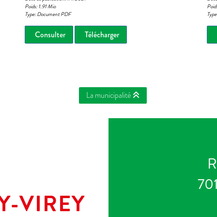
Poids: 1.91 Mio
Poid
Type: Document PDF
Typ
Consulter
Télécharger
La municipalité
R
701
Y-VIREY