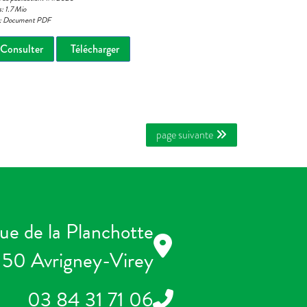
s: 1.7 Mio
e: Document PDF
Consulter
Télécharger
page suivante
ue de la Planchotte
50 Avrigney-Virey
03 84 31 71 06