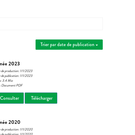
Trier par date de publication
née 2023
 de production: 1/1/2023
 de publication: 1/1/2023
s: 3.4 Mio
e: Document PDF
Consulter
Télécharger
née 2020
 de production: 1/1/2020
 de publication: 1/1/2020