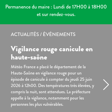
Permanence du maire : Lundi de 17H00 à 18H00
et sur rendez-vous.
NTS
ACTUALITÉS / ÉVÉNEME
info site de compostage
collectif
Info site de compostage collectif
pour un
jeudi 25 juin
Lire la suite
rès élevées, y
Voir toutes les actus 
a préfecture
pour les