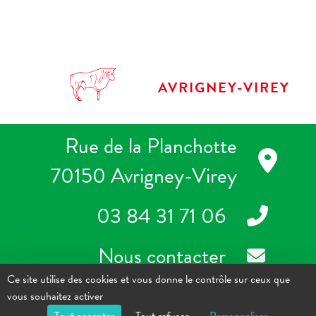
AVRIGNEY-VIREY
Rue de la Planchotte
70150 Avrigney-Virey
03 84 31 71 06
Nous contacter
Ce site utilise des cookies et vous donne le contrôle sur ceux que
Copyright ©2023 - Mairie d'Avrigney-Virey - Tous droits réservés -
vous souhaitez activer
Réalisation
Torop.Net
- Site mis à jour avec
WSB
-
Mentions légales